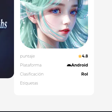
puntaje
4.8
Plataforma
Android
Clasificación
Rol
Etiquetas