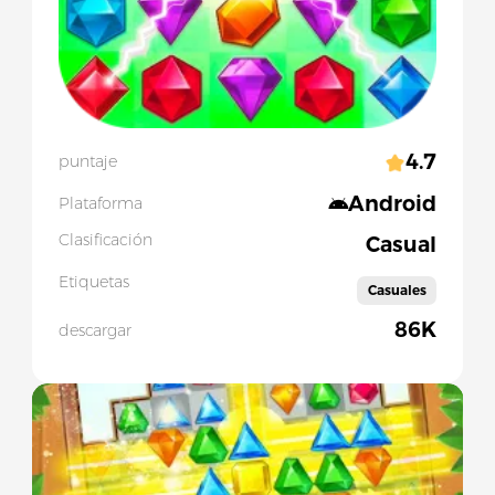
4.7
puntaje
Android
Plataforma
Clasificación
Casual
Etiquetas
Casuales
86K
descargar
Slide 1 of 5