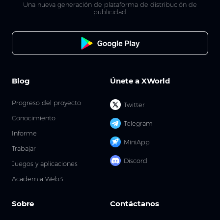
Una nueva generación de plataforma de distribución de
publicidad.
Blog
Únete a XWorld
Progreso del proyecto
Twitter
Conocimiento
Telegram
Informe
MiniApp
Trabajar
Discord
Juegos y aplicaciones
Academia Web3
Sobre
Contáctanos