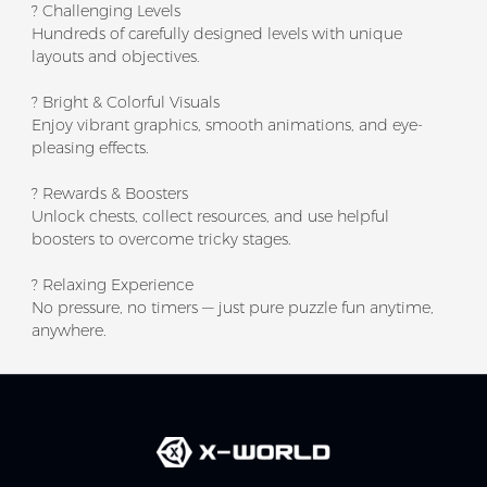
? Challenging Levels
Hundreds of carefully designed levels with unique
layouts and objectives.
? Bright & Colorful Visuals
Enjoy vibrant graphics, smooth animations, and eye-
pleasing effects.
? Rewards & Boosters
Unlock chests, collect resources, and use helpful
boosters to overcome tricky stages.
? Relaxing Experience
No pressure, no timers — just pure puzzle fun anytime,
anywhere.