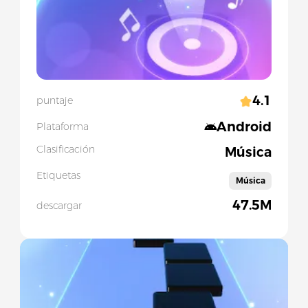
4.1
puntaje
Android
Plataforma
Clasificación
Música
Etiquetas
Música
47.5M
descargar
Slide 1 of 5