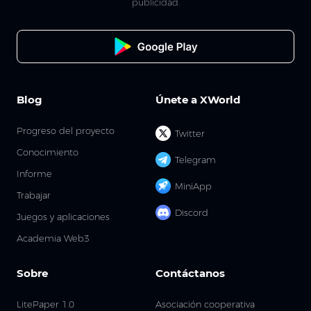
publicidad.
Blog
Únete a XWorld
Progreso del proyecto
Twitter
Conocimiento
Telegram
Informe
MiniApp
Trabajar
Discord
Juegos y aplicaciones
Academia Web3
Sobre
Contáctanos
LitePaper 1.0
Asociación cooperativa