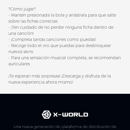
?Cómo jugar?
- Mantén presionada la bola y arrástrala para que salte
sobre las fichas correctas
- ¡Ten cuidado de no perder ninguna ficha dentro de
una canción!
- ¡Completa tantas canciones como puedas!
- Recoge todo el oro que puedas para desbloquear
nuevos skins
- Para una sensación musical completa, se recomiendan
auriculares
¡Te esperan más sorpresas! ¡Descarga y disfruta de la
nueva experiencia ahora mismo!
Una nueva generación de plataforma de distribución de