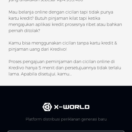
Mau belanja online dengan cicilan tapi tidak punya
kartu kredit? Butuh pinjaman kilat tapi ketika
mengajukan aplikasi kredit prosesnya ribet atau bahkan
pernah ditolak?
Kamu bisa menggunakan cicilan tanpa kartu kredit &
pinjaman uang dari Kredivo!
Proses pengajuan peminjaman dan cicilan online di
Kredivo hanya 5 menit dan persetujuannya tidak terlalu
lama. Apabila disetujui, kamu...
Platform distribusi periklanan generasi baru