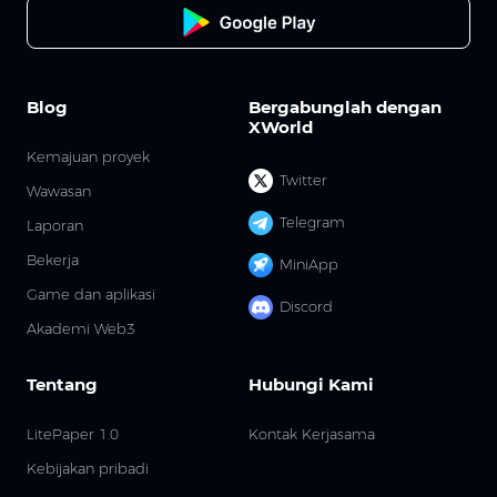
Blog
Bergabunglah dengan
XWorld
Kemajuan proyek
Twitter
Wawasan
Telegram
Laporan
Bekerja
MiniApp
Game dan aplikasi
Discord
Akademi Web3
Tentang
Hubungi Kami
LitePaper 1.0
Kontak Kerjasama
Kebijakan pribadi