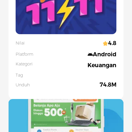
4.8
Nilai
Android
Platform
Kategori
Keuangan
Tag
74.8M
Unduh
Slide 1 of 4