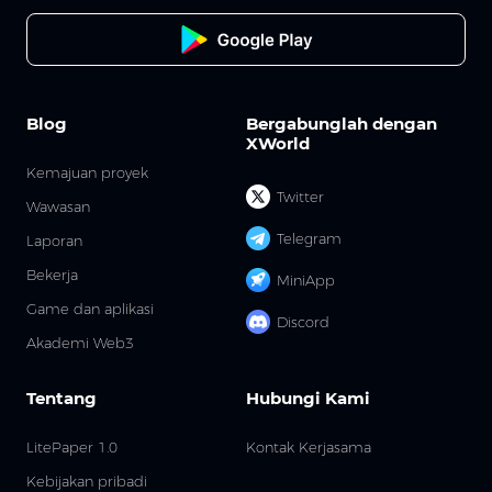
Blog
Bergabunglah dengan
XWorld
Kemajuan proyek
Twitter
Wawasan
Telegram
Laporan
Bekerja
MiniApp
Game dan aplikasi
Discord
Akademi Web3
Tentang
Hubungi Kami
LitePaper 1.0
Kontak Kerjasama
Kebijakan pribadi