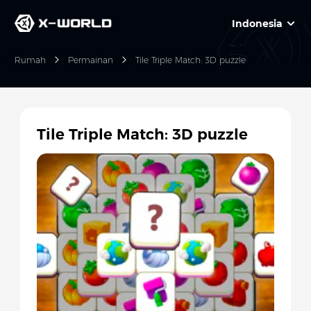
Indonesia
Rumah
Permainan
Tile Triple Match: 3D puzzle
Tile Triple Match: 3D puzzle