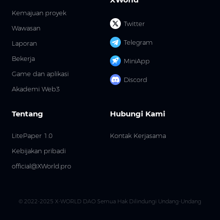
Kemajuan proyek
Twitter
Wawasan
Telegram
Laporan
Bekerja
MiniApp
Game dan aplikasi
Discord
Akademi Web3
Tentang
Hubungi Kami
LitePaper 1.0
Kontak Kerjasama
Kebijakan pribadi
official@XWorld.pro
© 2022-2025 X-WORLD DAO Semua Hak Dilindungi Undang-Undang