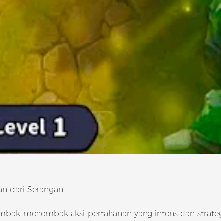
han dari Serangan
embak-menembak aksi-pertahanan yang intens dan strateg