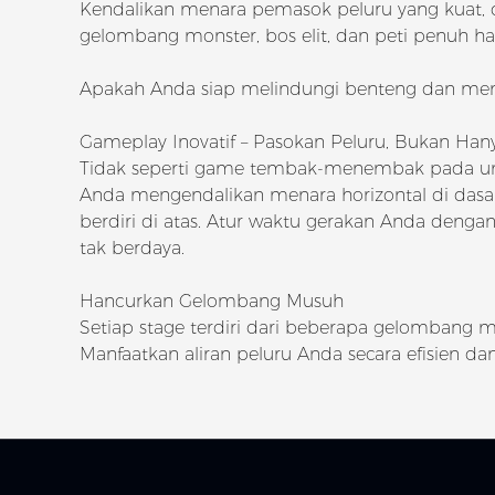
Kendalikan menara pemasok peluru yang kuat, 
gelombang monster, bos elit, dan peti penuh ha
Apakah Anda siap melindungi benteng dan men
Gameplay Inovatif – Pasokan Peluru, Bukan Han
Tidak seperti game tembak-menembak pada u
Anda mengendalikan menara horizontal di das
berdiri di atas. Atur waktu gerakan Anda deng
tak berdaya.
Hancurkan Gelombang Musuh
Setiap stage terdiri dari beberapa gelombang 
Manfaatkan aliran peluru Anda secara efisien d