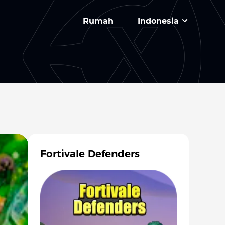
Rumah
Indonesia
Fortivale Defenders