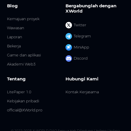
Blog
Bergabunglah dengan
XWorld
Kemajuan proyek
Twitter
Wawasan
Telegram
Laporan
Bekerja
MiniApp
Game dan aplikasi
Discord
Akademi Web3
Tentang
Hubungi Kami
LitePaper 1.0
Kontak Kerjasama
Kebijakan pribadi
official@XWorld.pro
© 2022-2025 X-WORLD DAO Semua Hak Dilindungi Undang-Undang