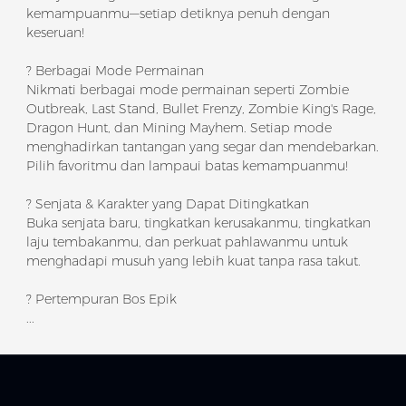
kemampuanmu—setiap detiknya penuh dengan
keseruan!
? Berbagai Mode Permainan
Nikmati berbagai mode permainan seperti Zombie
Outbreak, Last Stand, Bullet Frenzy, Zombie King's Rage,
Dragon Hunt, dan Mining Mayhem. Setiap mode
menghadirkan tantangan yang segar dan mendebarkan.
Pilih favoritmu dan lampaui batas kemampuanmu!
? Senjata & Karakter yang Dapat Ditingkatkan
Buka senjata baru, tingkatkan kerusakanmu, tingkatkan
laju tembakanmu, dan perkuat pahlawanmu untuk
menghadapi musuh yang lebih kuat tanpa rasa takut.
? Pertempuran Bos Epik
...