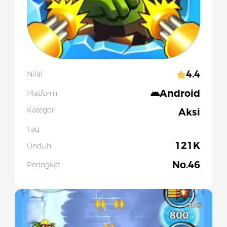
4.4
Nilai
Android
Platform
Kategori
Aksi
Tag
121K
Unduh
No.
46
Peringkat
Slide 1 of 5