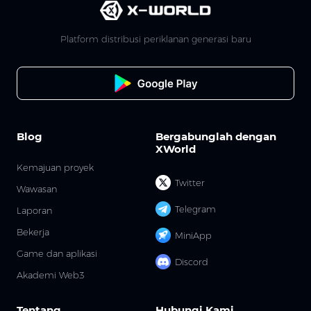
Platform distribusi periklanan generasi baru
Blog
Bergabunglah dengan
XWorld
Kemajuan proyek
Twitter
Wawasan
Telegram
Laporan
Bekerja
MiniApp
Game dan aplikasi
Discord
Akademi Web3
Tentang
Hubungi Kami