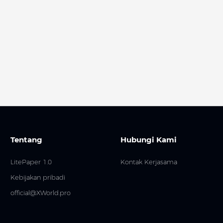
Tentang
Hubungi Kami
LitePaper 1.0
Kontak Kerjasama
Kebijakan pribadi
official@XWorld.pro