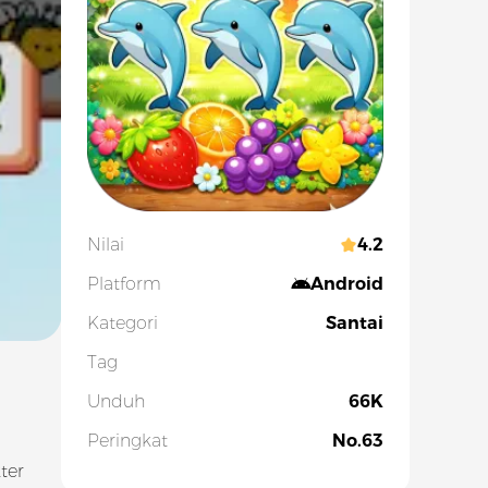
Nilai
4.2
Platform
Android
Kategori
Santai
Tag
Unduh
66K
Peringkat
No.
63
ter