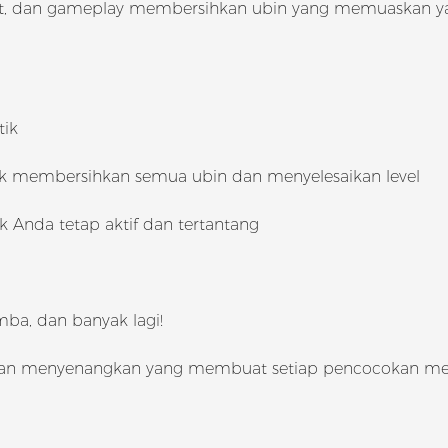
mat, dan gameplay membersihkan ubin yang memuaskan y
tik
k membersihkan semua ubin dan menyelesaikan level
 Anda tetap aktif dan tertantang
ba, dan banyak lagi!
dan menyenangkan yang membuat setiap pencocokan me