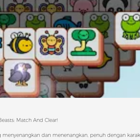
asts: Match And Clear!
ng menyenangkan dan menenangkan, penuh dengan karak