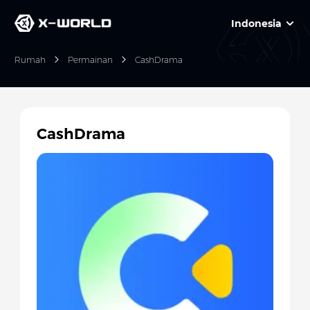
Indonesia
Rumah
Permainan
CashDrama
CashDrama