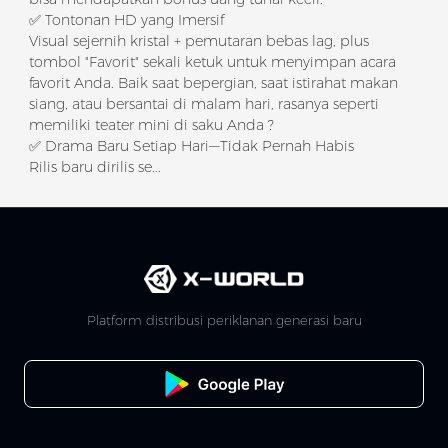
✅ Tontonan HD yang Imersif
Visual sejernih kristal + pemutaran bebas lag, plus
tombol "Favorit" sekali ketuk untuk menyimpan acara
favorit Anda. Baik saat bepergian, saat istirahat makan
siang, atau bersantai di malam hari, rasanya seperti
memiliki teater mini di saku Anda ?​
✅ Drama Baru Setiap Hari—Tidak Pernah Habis
Rilis baru dirilis se...
Platform distribusi periklanan generasi baru