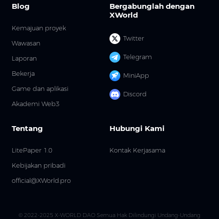
Blog
Bergabunglah dengan
XWorld
Kemajuan proyek
Twitter
Wawasan
Telegram
Laporan
Bekerja
MiniApp
Game dan aplikasi
Discord
Akademi Web3
Tentang
Hubungi Kami
LitePaper 1.0
Kontak Kerjasama
Kebijakan pribadi
official@XWorld.pro
© 2022-2025 X-WORLD DAO Semua Hak Dilindungi Undang-Undang