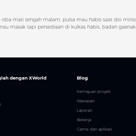
-tiba mati tengah malam, pulsa mau habis saat doi minta 
mau masak tapi persediaan di kulkas habis, badan gaena
lah dengan XWorld
Blog
Kemajuan proyek
Wawasan
m
Laporan
Bekerja
Game dan aplikasi