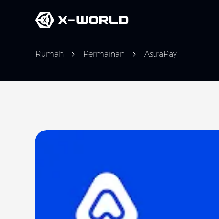
Rumah
Permainan
AstraPay
Slide 1 of 5