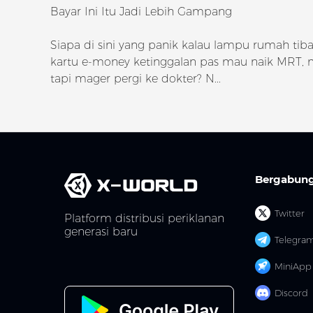
Bayar Ini Itu Jadi Lebih Gampang
Siapa di sini yang panik kalau lampu rumah tiba
kartu e-money ketinggalan pas mau naik MRT, 
tapi mager pergi ke dokter? N...
Bergabung
Twitter
Platform distribusi periklanan
generasi baru
Telegra
MiniApp
Discord