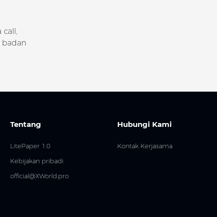
call,
k badan
Tentang
Hubungi Kami
LitePaper 1.0
Kontak Kerjasama
Kebijakan pribadi
official@XWorld.pro