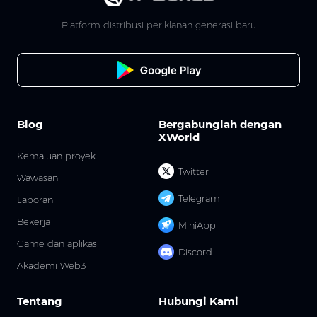
Platform distribusi periklanan generasi baru
Blog
Bergabunglah dengan
XWorld
Kemajuan proyek
Twitter
Wawasan
Telegram
Laporan
Bekerja
MiniApp
Game dan aplikasi
Discord
Akademi Web3
Tentang
Hubungi Kami