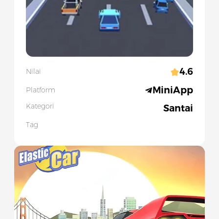
4.6
Nilai
MiniApp
Platform
Kategori
Santai
Tag
Slide 1 of 1