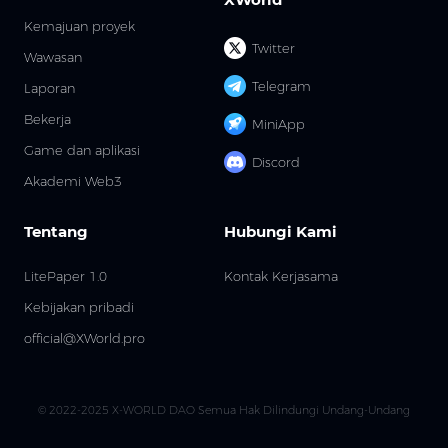
Kemajuan proyek
Twitter
Wawasan
Telegram
Laporan
Bekerja
MiniApp
Game dan aplikasi
Discord
Akademi Web3
Tentang
Hubungi Kami
LitePaper 1.0
Kontak Kerjasama
Kebijakan pribadi
official@XWorld.pro
© 2022-2025 X-WORLD DAO Semua Hak Dilindungi Undang-Undang