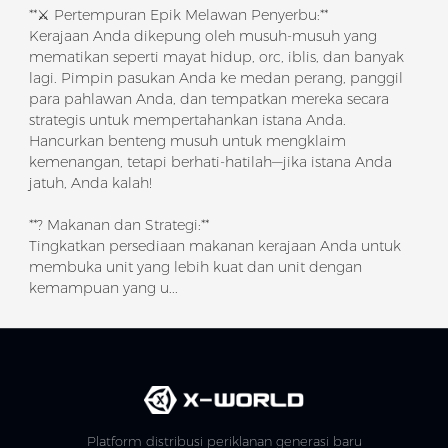
**⚔️ Pertempuran Epik Melawan Penyerbu:**
Kerajaan Anda dikepung oleh musuh-musuh yang
mematikan seperti mayat hidup, orc, iblis, dan banyak
lagi. Pimpin pasukan Anda ke medan perang, panggil
para pahlawan Anda, dan tempatkan mereka secara
strategis untuk mempertahankan istana Anda.
Hancurkan benteng musuh untuk mengklaim
kemenangan, tetapi berhati-hatilah—jika istana Anda
jatuh, Anda kalah!
**? Makanan dan Strategi:**
Tingkatkan persediaan makanan kerajaan Anda untuk
membuka unit yang lebih kuat dan unit dengan
kemampuan yang u...
Platform distribusi periklanan generasi baru