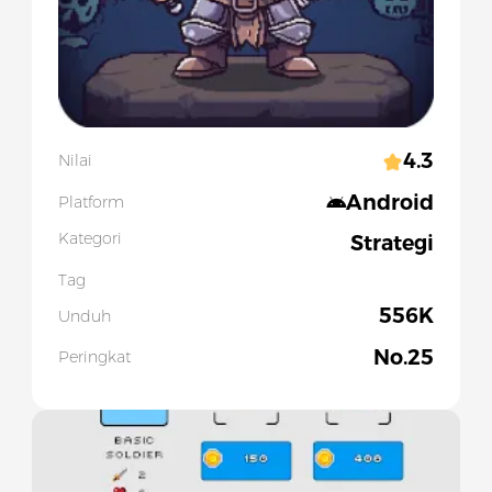
4.3
Nilai
Android
Platform
Kategori
Strategi
Tag
556K
Unduh
No.
25
Peringkat
Slide 1 of 5