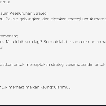
anmu!
tan Keseluruhan Strategi
ru. Rekrut, gabungkan, dan ciptakan strategi untuk mem
i Pemenang
ktis. Mau lebih seru lagi? Bermainlah bersama teman-te
a!
faatkan untuk menciptakan strategi versimu sendiri untuk
g untuk memaksimalkan keunggulanmu...