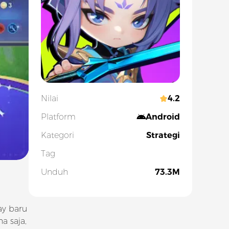
Nilai
4.2
Platform
Android
Kategori
Strategi
Tag
Unduh
73.3M
ay baru
a saja,