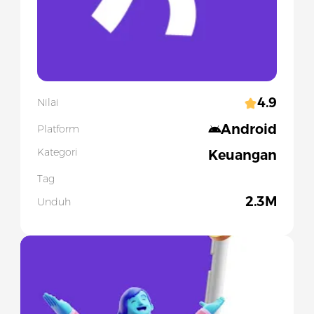
4.9
Nilai
Android
Platform
Kategori
Keuangan
Tag
2.3M
Unduh
Slide 1 of 5