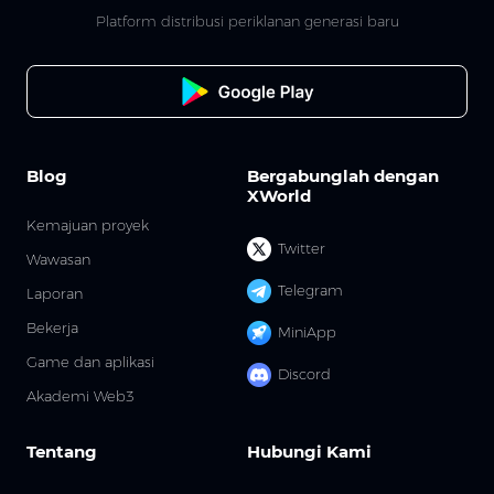
Platform distribusi periklanan generasi baru
Blog
Bergabunglah dengan
XWorld
Kemajuan proyek
Twitter
Wawasan
Telegram
Laporan
Bekerja
MiniApp
Game dan aplikasi
Discord
Akademi Web3
Tentang
Hubungi Kami