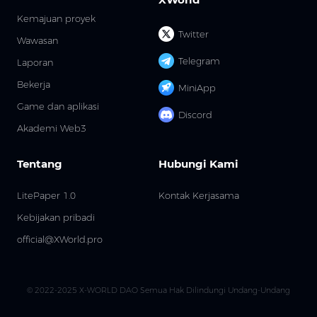
Kemajuan proyek
Twitter
Wawasan
Telegram
Laporan
Bekerja
MiniApp
Game dan aplikasi
Discord
Akademi Web3
Tentang
Hubungi Kami
LitePaper 1.0
Kontak Kerjasama
Kebijakan pribadi
official@XWorld.pro
© 2022-2025 X-WORLD DAO Semua Hak Dilindungi Undang-Undang