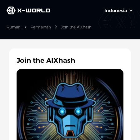
Indonesia
Rumah
Permainan
Join the AIXhash
Join the AIXhash