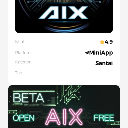
4.9
Nilai
MiniApp
Platform
Kategori
Santai
Tag
Slide 1 of 1