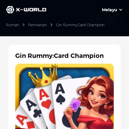
Melayu
Rumah
Permainan
Gin Rummy:Card Champion
Gin Rummy:Card Champion