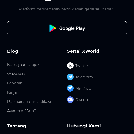
Platform pengedaran pengiklanan generasi baharu
Blog
Sertai XWorld
Kemajuan projek
Twitter
Wawasan
Telegram
Laporan
MiniApp
Kerja
Discord
Permainan dan aplikasi
Akademi Web3
Tentang
Hubungi Kami