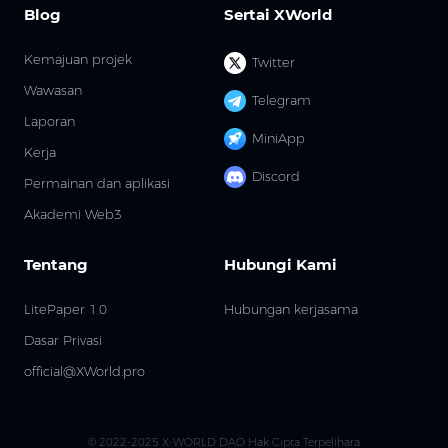
Blog
Sertai XWorld
Kemajuan projek
Twitter
Wawasan
Telegram
Laporan
MiniApp
Kerja
Discord
Permainan dan aplikasi
Akademi Web3
Tentang
Hubungi Kami
LitePaper 1.0
Hubungan kerjasama
Dasar Privasi
official@XWorld.pro
© 2022-2025 X-WORLD DAO Hak Cipta Terpelihara