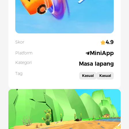
4.9
Skor
MiniApp
Platform
Kategori
Masa lapang
Tag
Kasual
Kasual
Slide 1 of 1