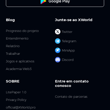
Blog
Junte-se ao XWorld
Progresso do projeto
Twitter
Entendimento
Telegram
Relatório
MiniApp
Trabalhar
Discord
Jogos e aplicativos
Academia Web3
SOBRE
Entre em contato
conosco
LitePaper 1.0
Contato de parcerias
Privacy Policy
official@XWorld.pro