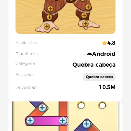
4.8
Avaliações
Android
Plataforma
Categoria
Quebra-cabeça
Etiquetas
Quebra-cabeça
10.5M
Download
Slide 1 of 5