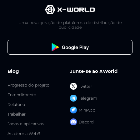
Uma nova geração de plataforma de distribuição de
publicidade
Blog
Junte-se ao XWorld
Progresso do projeto
Twitter
Entendimento
Telegram
Relatório
MiniApp
Trabalhar
Discord
Jogos e aplicativos
Academia Web3