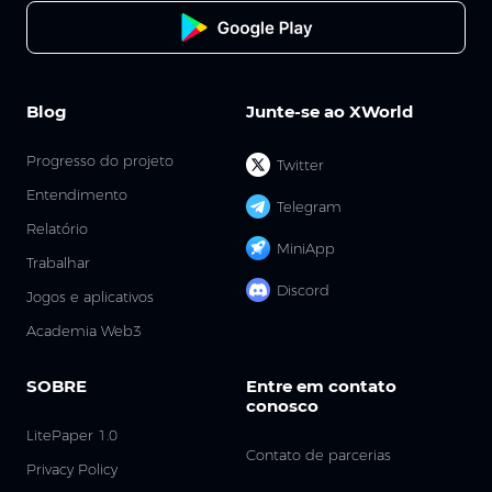
Blog
Junte-se ao XWorld
Progresso do projeto
Twitter
Entendimento
Telegram
Relatório
MiniApp
Trabalhar
Discord
Jogos e aplicativos
Academia Web3
SOBRE
Entre em contato
conosco
LitePaper 1.0
Contato de parcerias
Privacy Policy