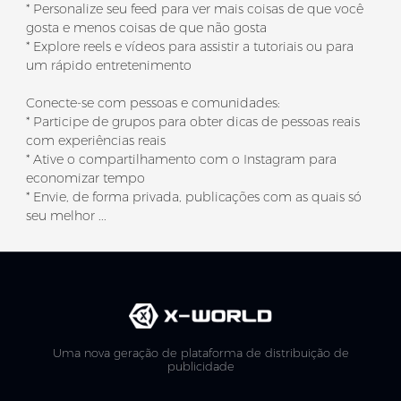
* Personalize seu feed para ver mais coisas de que você
gosta e menos coisas de que não gosta
* Explore reels e vídeos para assistir a tutoriais ou para
um rápido entretenimento
Conecte-se com pessoas e comunidades:
* Participe de grupos para obter dicas de pessoas reais
com experiências reais
* Ative o compartilhamento com o Instagram para
economizar tempo
* Envie, de forma privada, publicações com as quais só
seu melhor ...
Uma nova geração de plataforma de distribuição de
publicidade