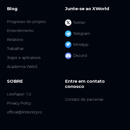
Blog
Junte-se ao XWorld
Progresso do projeto
Twitter
Entendimento
Telegram
Relatório
MiniApp
Trabalhar
Discord
Jogos e aplicativos
Academia Web3
SOBRE
Entre em contato
conosco
LitePaper 1.0
Contato de parcerias
Privacy Policy
official@XWorld.pro