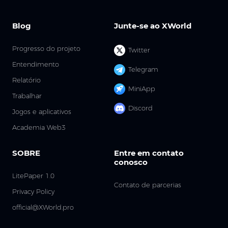
Blog
Junte-se ao XWorld
Progresso do projeto
Twitter
Entendimento
Telegram
Relatório
MiniApp
Trabalhar
Discord
Jogos e aplicativos
Academia Web3
SOBRE
Entre em contato
conosco
LitePaper 1.0
Contato de parcerias
Privacy Policy
official@XWorld.pro