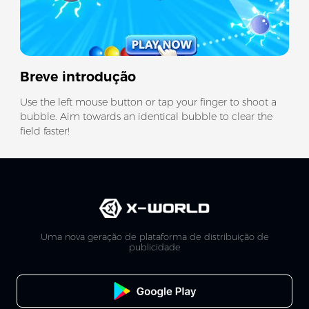
Breve introdução
Use the left mouse button or tap your finger to shoot a
bubble. Aim towards an identical bubble to clear the
field faster!
Uma nova geração de plataforma de distribuição de
publicidade