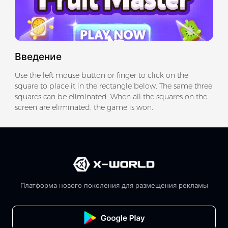
Введение
Use the left mouse button or finger to click on the
square to place it in the rectangle below. The same three
squares can be eliminated. When all the squares on the
screen are eliminated, the game is won.
Платформа нового поколения для размещения рекламы