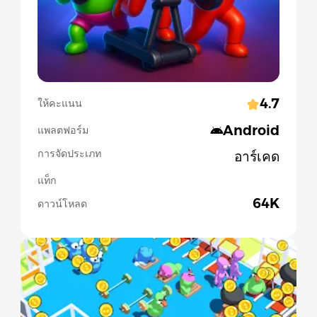
4.7
ให้คะแนน
Android
แพลตฟอร์ม
การจัดประเภท
อาร์เคด
แท็ก
64K
ดาวน์โหลด
Slide 1 of 5