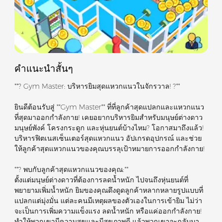
คำแนะนำสั้นๆ
**? Gym Master: บริหารยิมสุดแหวกแนวในจักรวาล! ?**
ยินดีต้อนรับสู่ **Gym Master** ที่ที่ลูกค้าสุดแปลกและแหวกแนว
ที่สุดมาออกกำลังกาย! เคยอยากบริหารยิมสำหรับมนุษย์ต่างดาว
มนุษย์พังค์ โครงกระดูก และหุ่นยนต์บ้างไหม? โอกาสมาถึงแล้ว!
บริหารฟิตเนสเซ็นเตอร์สุดแหวกแนว อัปเกรดอุปกรณ์ และช่วย
ให้ลูกค้าสุดแหวกแนวของคุณบรรลุเป้าหมายการออกกำลังกาย!
**? พบกับลูกค้าสุดแหวกแนวของคุณ:**
ตั้งแต่มนุษย์ต่างดาวที่ต้องการลดน้ำหนัก ไปจนถึงหุ่นยนต์ที่
พยายามเพิ่มน้ำหนัก ยิมของคุณดึงดูดลูกค้าหลากหลายรูปแบบที่
แปลกแต่มุ่งมั่น แต่ละคนมีเหตุผลของตัวเองในการเข้ายิม ไม่ว่า
จะเป็นการเพิ่มความแข็งแรง ลดน้ำหนัก หรือแค่ออกกำลังกาย!
ทำให้พวกเขามีความสุขและมีสุขภาพดี แล้วพวกเขาจะกลับมา