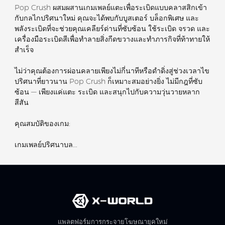
Pop Crush ผสมผสานเกมเพลย์แตะเพื่อระเบิดแบบคลาสสิกเข้า
กับกลไกปริศนาใหม่ คุณจะได้พบกับบูสเตอร์ บล็อกพิเศษ และ
พลังระเบิดที่จะช่วยคุณเคลียร์ด่านที่ซับซ้อน ใช้ระเบิด จรวด และ
เครื่องมือระเบิดสีเพื่อทำลายสิ่งกีดขวางและทำภารกิจที่ท้าทายให้
สำเร็จ
ไม่ว่าคุณต้องการผ่อนคลายเพียงไม่กี่นาทีหรือดำดิ่งสู่ช่วงเวลาไข
ปริศนาที่ยาวนาน Pop Crush ก็เหมาะสมอย่างยิ่ง ไม่มีกฎที่ซับ
ซ้อน — เพียงแค่แตะ ระเบิด และสนุกไปกับความวุ่นวายหลาก
สีสัน
คุณสมบัติของเกม:
เกมเพลย์ปริศนาบล...
แพลตฟอร์มการกระจายโฆษณายุคใหม่