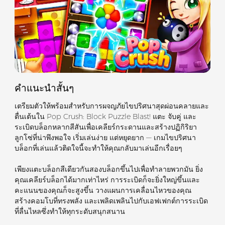
คำแนะนำสั้นๆ
เตรียมตัวให้พร้อมสำหรับการผจญภัยไขปริศนาสุดผ่อนคลายและ
ตื่นเต้นใน Pop Crush: Block Puzzle Blast! แตะ จับคู่ และ
ระเบิดบล็อกหลากสีสันเพื่อเคลียร์กระดานและสร้างปฏิกิริยา
ลูกโซ่ที่น่าพึงพอใจ เริ่มเล่นง่าย แต่หยุดยาก — เกมไขปริศนา
บล็อกที่เล่นแล้วติดใจนี้จะทำให้คุณกลับมาเล่นอีกเรื่อยๆ
เพียงแตะบล็อกสีเดียวกันสองบล็อกขึ้นไปเพื่อทำลายพวกมัน ยิ่ง
คุณเคลียร์บล็อกได้มากเท่าไหร่ การระเบิดก็จะยิ่งใหญ่ขึ้นและ
คะแนนของคุณก็จะสูงขึ้น วางแผนการเคลื่อนไหวของคุณ
สร้างคอมโบที่ทรงพลัง และเพลิดเพลินไปกับเอฟเฟกต์การระเบิด
ที่ลื่นไหลซึ่งทำให้ทุกระดับสนุกสนาน