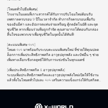
[โหมดทั่วไปธีมพิเศษ]
โรงงานในแผนที่เกาะสวรรค์ได้รับการปรับโฉมใหม่ต้อนรับ
เทศกาลครบรอบ 9 ปีในเวลาจำกัด ทำภารกิจครบรอบเพื่อรับ
ของอันมีค่า และอัปเกรดแท่นจ่ายเหรียญ ตู้กดอัตโนมัติ และจุด
ชุบชีวิต หากเพื่อนร่วมทีมถูกกำจัด คุณสามารถโต้ตอบกับกล่อง
สิ้นใจของพวกเขาเพื่อชุบชีวิตในจุดนั้นได้ทันที!
[คะแนนพิเศษ 4v4]
โหมด 4v4 มาพร้อมกับระบบคะแนนพิเศษใหม่ ที่ช่วยให้คุณปลด
ล็อกการเพิ่มประสิทธิภาพสกิล อาวุธปลุกพลัง และบัฟอื่น ๆ ช่วย
เพิ่มทางเลือกเชิงกลยุทธ์ให้กับการแข่งขันในทุกแมตช์
[เพิ่มประสิทธิภาพสกิล & อาวุธปลุกพลัง]
ระบบเพิ่มประสิทธิภาพสกิลและอาวุธปลุกพลังใหม่เปิดให้ใช้งาน
แล้วทั้งในโหมดทั่วไปและ 4v4 เสริมความแข็งแกร่งให้กับสกิลต...