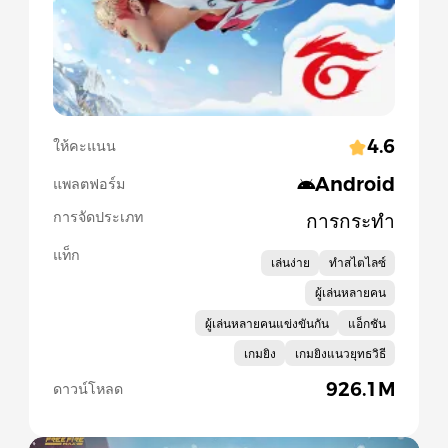
4.6
ให้คะแนน
Android
แพลตฟอร์ม
การจัดประเภท
การกระทำ
แท็ก
เล่นง่าย
ทำสไตไลซ์
ผู้เล่นหลายคน
ผู้เล่นหลายคนแข่งขันกัน
แอ็กชัน
เกมยิง
เกมยิงแนวยุทธวิธี
926.1M
ดาวน์โหลด
Slide 1 of 5