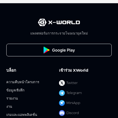
แพลตฟอร์มการกระจายโฆษณายุคใหม่
บล็อก
เข้าร่วม XWorld
ความคืบหน้าโครงการ
Twitter
ข้อมูลเชิงลึก
Telegram
รายงาน
MiniApp
งาน
Discord
เกมและแอพพลิเคชั่น