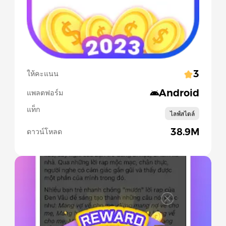
3
ให้คะแนน
Android
แพลตฟอร์ม
แท็ก
ไลฟ์สไตล์
38.9M
ดาวน์โหลด
Slide 1 of 3