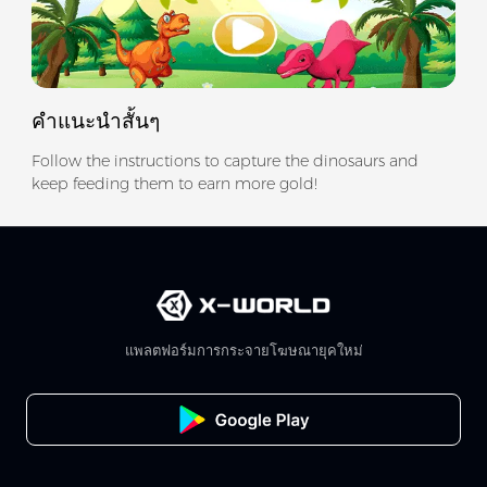
คำแนะนำสั้นๆ
Follow the instructions to capture the dinosaurs and
keep feeding them to earn more gold!
แพลตฟอร์มการกระจายโฆษณายุคใหม่