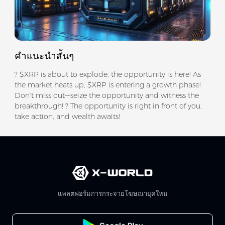
คำแนะนำสั้นๆ
? $XRP is about to explode, the opportunity is here! As
the market heats up, $XRP is entering a growth phase!
Don’t miss out—seize the opportunity and witness the
breakthrough! ? The opportunity is right in front of you,
take action, and wealth awaits!
แพลตฟอร์มการกระจายโฆษณายุคใหม่