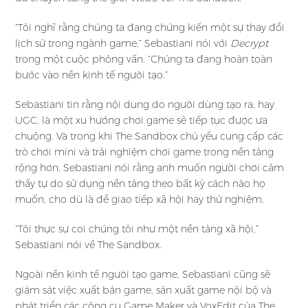
“Tôi nghĩ rằng chúng ta đang chứng kiến một sự thay đổi
lịch sử trong ngành game,” Sebastiani nói với
Decrypt
trong một cuộc phỏng vấn. “Chúng ta đang hoàn toàn
bước vào nền kinh tế người tạo.”
Sebastiani tin rằng nội dung do người dùng tạo ra, hay
UGC, là một xu hướng chơi game sẽ tiếp tục được ưa
chuộng. Và trong khi The Sandbox chủ yếu cung cấp các
trò chơi mini và trải nghiệm chơi game trong nền tảng
rộng hơn, Sebastiani nói rằng anh muốn người chơi cảm
thấy tự do sử dụng nền tảng theo bất kỳ cách nào họ
muốn, cho dù là để giao tiếp xã hội hay thử nghiệm.
“Tôi thực sự coi chúng tôi như một nền tảng xã hội,”
Sebastiani nói về The Sandbox.
Ngoài nền kinh tế người tạo game, Sebastiani cũng sẽ
giám sát việc xuất bản game, sản xuất game nội bộ và
phát triển các công cụ Game Maker và VoxEdit của The