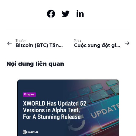
Trước
Sau
Bitcoin (BTC) Tăng mạnh về mức 30.000 đô la, Solana (SOL) tăng vọt 13% hàng ngày (Market Watch)
Cuộc xung đột giữa Hamas và Israel đã gây ra sự tăng đáng kể về quan tâm đến tài sản tiền điện tử; Ferrari và Taylor Swift chấp nhận thanh toán bằng Bitcoin; Có thể trí tuệ nhân tạo giải mã giấc mơ thành hiện thực? | XWORLD Daily
Nội dung liên quan