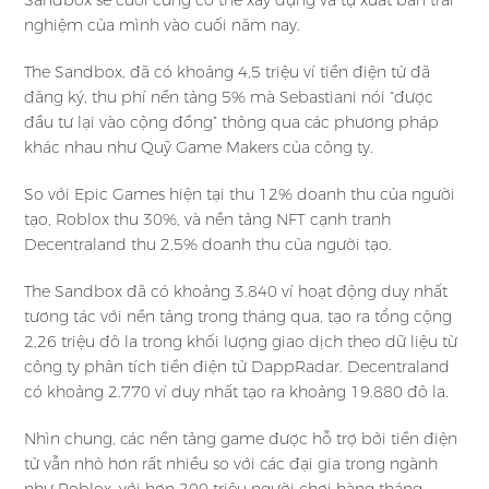
Sandbox sẽ cuối cùng có thể xây dựng và tự xuất bản trải
nghiệm của mình vào cuối năm nay.
The Sandbox, đã có khoảng 4,5 triệu ví tiền điện tử đã
đăng ký, thu phí nền tảng 5% mà Sebastiani nói “được
đầu tư lại vào cộng đồng” thông qua các phương pháp
khác nhau như Quỹ Game Makers của công ty.
So với Epic Games hiện tại thu 12% doanh thu của người
tạo, Roblox thu 30%, và nền tảng NFT cạnh tranh
Decentraland thu 2,5% doanh thu của người tạo.
The Sandbox đã có khoảng 3.840 ví hoạt động duy nhất
tương tác với nền tảng trong tháng qua, tạo ra tổng cộng
2,26 triệu đô la trong khối lượng giao dịch theo dữ liệu từ
công ty phân tích tiền điện tử DappRadar. Decentraland
có khoảng 2.770 ví duy nhất tạo ra khoảng 19.880 đô la.
Nhìn chung, các nền tảng game được hỗ trợ bởi tiền điện
tử vẫn nhỏ hơn rất nhiều so với các đại gia trong ngành