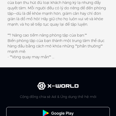
của bạn thu hút đủ loại khách hàng kỳ lạ nhưng đầy
quyết tâm. Mỗi người đều có lý do riêng để đến phòng
tập—dù là để khỏe mạnh hơn, giảm cân hay chỉ đơn
giản là đổ mồ hôi! Hãy giữ cho họ luôn vui vẻ và khỏe
mạnh, và họ sẽ tiếp tục quay lại để tập luyện.
**? Nâng cao tiềm năng phòng tập của bạn:**
Biến phòng tập của bạn thành một trung tâm thể dục
hàng đầu bằng cách mở khóa những **phần thưởng**
mạnh mẽ:
- **Vòng quay may mắn** ...
Cộng đồng chia sẻ Ad & Ứng dụng thế hệ mới