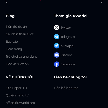
Blog
Tham gia XWorld
Tiến độ dự án
Twitter
Cái nhìn thấu suốt
Telegram
Báo cáo
MiniApp
Hoạt động
Discord
Trò chơi và ứng dụng
Học viện Web3
Facebook
VỀ CHÚNG TÔI
Liên hệ chúng tôi
Lite Paper 1.0
Liên hệ hợp tác
Quyền riêng tư
official@XWorld.pro