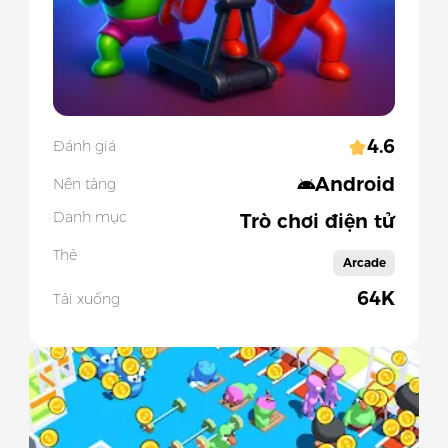
4.6
Đánh giá
Android
Nền tảng
Danh mục
Trò chơi điện tử
Thẻ
Arcade
64K
Tải xuống
Slide 1 of 5