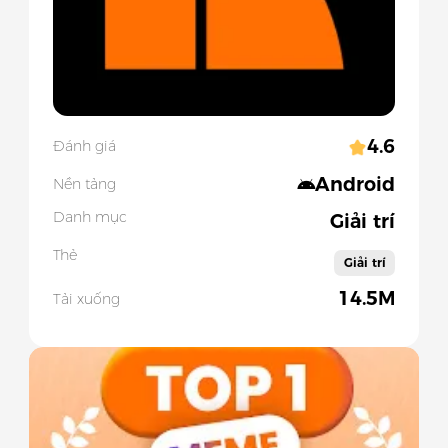
4.6
Đánh giá
Android
Nền tảng
Danh mục
Giải trí
Thẻ
Giải trí
14.5M
Tải xuống
Slide 1 of 5