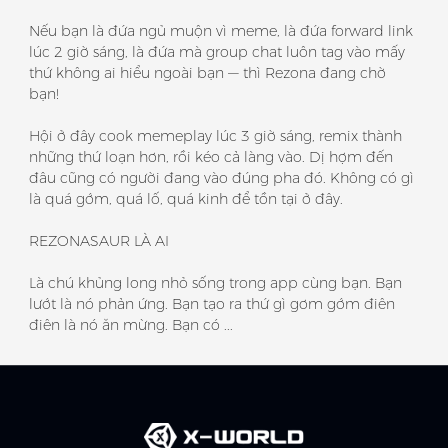
Nếu bạn là đứa ngủ muộn vì meme, là đứa forward link
lúc 2 giờ sáng, là đứa mà group chat luôn tag vào mấy
thứ không ai hiểu ngoài bạn — thì Rezona đang chờ
bạn!
Hội ở đây cook memeplay lúc 3 giờ sáng, remix thành
những thứ loạn hơn, rồi kéo cả làng vào. Dị hợm đến
đâu cũng có người đang vào đúng pha đó. Không có gì
là quá gớm, quá lố, quá kinh để tồn tại ở đây.
REZONASAUR LÀ AI
Là chú khủng long nhỏ sống trong app cùng bạn. Bạn
lướt là nó phản ứng. Bạn tạo ra thứ gì gơm gớm điên
điên là nó ăn mừng. Bạn có ...