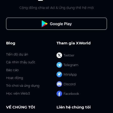
Cộng đồng chia sẻ Ad & Ứng dụng thế hệ mới
Blog
Tham gia XWorld
Tiến độ dự án
Twitter
Cái nhìn thấu suốt
Telegram
Báo cáo
MiniApp
Hoạt động
Discord
Trò chơi và ứng dụng
Học viện Web3
Facebook
VỀ CHÚNG TÔI
Liên hệ chúng tôi