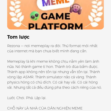
Tom lược
Rezona — nơi memeplay ra đời. Thứ format mới nhất
của internet mà bạn chưa biết mình đang cần.
Memeplay là khi meme không chịu nằm yên làm ảnh
nữa. Nó thành game tí hon. Thành trò đùa bấm được.
Thành app không nên tồn tại nhưng vẫn tồn tại. Thành
vòng lặp ASMR. Thành simulator não cá vàng. Thành
physics hỏng có chủ đích. Có cái hay vãi. Có cái hỏng
vãi. Nhưng tất cả đều đúng pha theo cách riêng của nó.
Lướt. Chơi. Phá. Lặp lại.
CHỖ NÀY LÀ NHÀ CỦA DÂN NGHIỆN MEME