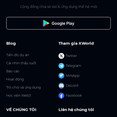
Cộng đồng chia sẻ Ad & Ứng dụng thế hệ mới
Blog
Tham gia XWorld
Tiến độ dự án
Twitter
Cái nhìn thấu suốt
Telegram
Báo cáo
MiniApp
Hoạt động
Discord
Trò chơi và ứng dụng
Học viện Web3
Facebook
VỀ CHÚNG TÔI
Liên hệ chúng tôi