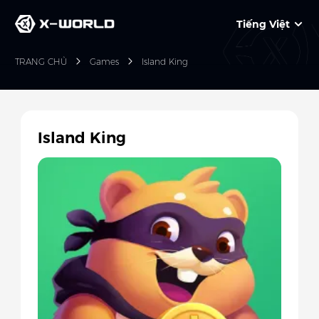
Tiếng Việt
TRANG CHỦ
Games
Island King
Island King