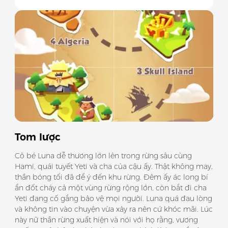
Slide 1 of 5
Tom lược
Cô bé Luna dễ thương lớn lên trong rừng sâu cùng
Hami, quái tuyết Yeti và cha của cậu ấy. Thật không may,
thần bóng tối đã để ý đến khu rừng. Đêm ấy ác long bí
ẩn đốt cháy cả một vùng rừng rộng lớn, còn bắt đi cha
Yeti đang cố gắng bảo vệ mọi người. Luna quá đau lòng
và không tin vào chuyện vừa xảy ra nên cứ khóc mãi. Lúc
này nữ thần rừng xuất hiện và nói với họ rằng, vương