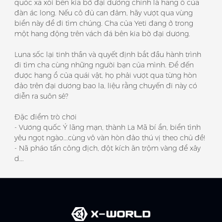
quốc xa xôi bên kia bờ đại dương chính là hang ổ của
đàn ác long. Nếu cô đủ can đảm, hãy vượt qua vùng
biển này để đi tìm chúng. Cha của Yeti đang ở trong
một hang động trên vách đá bên kia bờ đại dương.
Luna sốc lại tinh thần và quyết định bắt đầu hành trình
đi tìm cha cùng những người bạn của mình. Để đến
được hang ổ của quái vật, họ phải vượt qua từng hòn
đảo trên đại dương bao la, liệu rằng chuyến đi này có
diễn ra suôn sẻ?
Đặc điểm trò chơi
- Vương quốc Ý lãng mạn, thành La Mã bí ẩn, biển tình
yêu ngọt ngào...cùng vô vàn hòn đảo thú vị theo chủ đề!
- Nã pháo tấn công địch, đột kích ăn trộm vàng để xây
d...