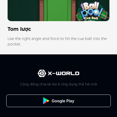
Tom lược
Use the right angle and force to hit the cue ball into the
pocket.
Cộng đồng chia sẻ Ad & Ứng dụng thế hệ mới