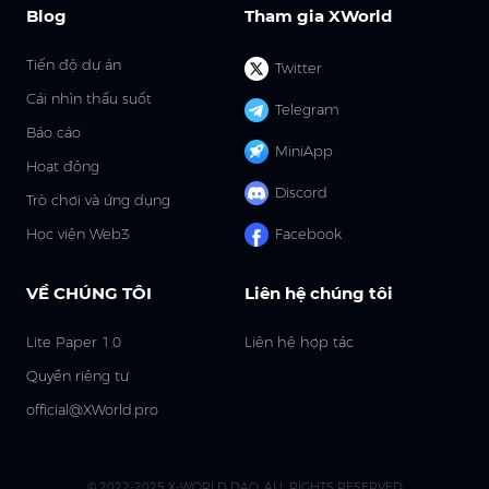
Blog
Tham gia XWorld
Tiến độ dự án
Twitter
Cái nhìn thấu suốt
Telegram
Báo cáo
MiniApp
Hoạt động
Discord
Trò chơi và ứng dụng
Học viện Web3
Facebook
VỀ CHÚNG TÔI
Liên hệ chúng tôi
Lite Paper 1.0
Liên hệ hợp tác
Quyền riêng tư
official@XWorld.pro
© 2022-2025 X-WORLD DAO. ALL RIGHTS RESERVED