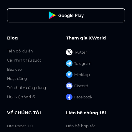
Blog
Tham gia XWorld
Tiến độ dự án
Twitter
Cái nhìn thấu suốt
Telegram
Báo cáo
MiniApp
Hoạt động
Discord
Trò chơi và ứng dụng
Học viện Web3
Facebook
VỀ CHÚNG TÔI
Liên hệ chúng tôi
Lite Paper 1.0
Liên hệ hợp tác