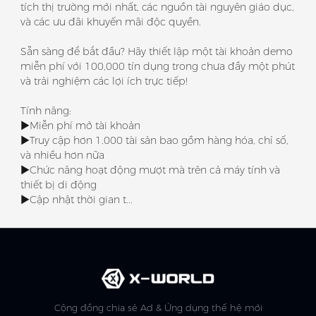
tích thị trường mới nhất, các nguồn tài nguyên giáo dục,
và các ưu đãi khuyến mãi độc quyền.
Sẵn sàng để bắt đầu? Hãy thiết lập một tài khoản demo
miễn phí với 100,000 tín dụng trong chưa đầy một phút
và trải nghiệm các lợi ích trực tiếp!
Tính năng:
▶Miễn phí mở tài khoản
▶Truy cập hơn 1.000 tài sản bao gồm hàng hóa, chỉ số,
và nhiều hơn nữa
▶Chức năng hoạt động mượt mà trên cả máy tính và
thiết bị di động
▶Cập nhật thời gian t...
Cộng đồng chia sẻ Ad & Ứng dụng thế hệ mới