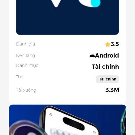
3.5
Đánh giá
Android
Nền tảng
Danh mục
Tài chính
Thẻ
Tài chính
3.3M
Tải xuống
Slide 1 of 5