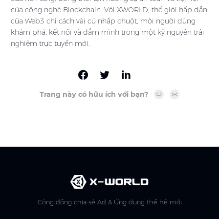
của công nghệ Blockchain. Với XWORLD, thế giới hấp dẫn
của Web3 chỉ cách vài cú nhấp chuột, mời người dùng
khám phá, kết nối và đắm mình trong một kỷ nguyên trải
nghiệm trực tuyến mới.
Trang này có hữu ích với bạn?
Cộng đồng chia sẻ Ad & Ứng dụng thế hệ mới