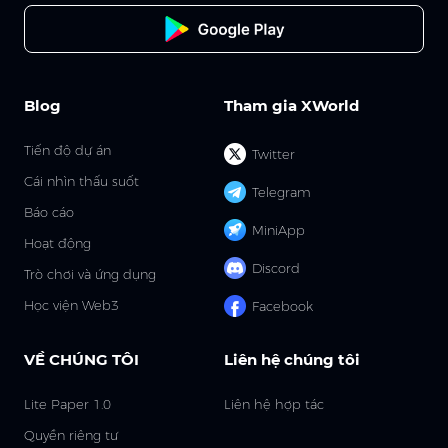
Blog
Tham gia XWorld
Tiến độ dự án
Twitter
Cái nhìn thấu suốt
Telegram
Báo cáo
MiniApp
Hoạt động
Discord
Trò chơi và ứng dụng
Học viện Web3
Facebook
VỀ CHÚNG TÔI
Liên hệ chúng tôi
Lite Paper 1.0
Liên hệ hợp tác
Quyền riêng tư