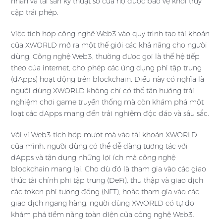
nhân và tài sản kỹ thuật số của họ được bảo vệ khỏi truy
cập trái phép.
Việc tích hợp công nghệ Web3 vào quy trình tạo tài khoản
của XWORLD mở ra một thế giới các khả năng cho người
dùng. Công nghệ Web3, thường được gọi là thế hệ tiếp
theo của internet, cho phép các ứng dụng phi tập trung
(dApps) hoạt động trên blockchain. Điều này có nghĩa là
người dùng XWORLD không chỉ có thể tận hưởng trải
nghiệm chơi game truyền thống mà còn khám phá một
loạt các dApps mang đến trải nghiệm độc đáo và sâu sắc.
Với ví Web3 tích hợp mượt mà vào tài khoản XWORLD
của mình, người dùng có thể dễ dàng tương tác với
dApps và tận dụng những lợi ích mà công nghệ
blockchain mang lại. Cho dù đó là tham gia vào các giao
thức tài chính phi tập trung (DeFi), thu thập và giao dịch
các token phi tương đồng (NFT), hoặc tham gia vào các
giao dịch ngang hàng, người dùng XWORLD có tự do
khám phá tiềm năng toàn diện của công nghệ Web3.