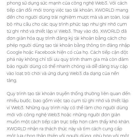
phong sử dụng sức mạnh của công nghệ Web3. Với cách
tiếp cận đổi mới trong việc tạo tài khoản, XWORLD mang
đến cho người dùng trải nghiệm mượt mà và an toàn, loại
bỏ nhu cầu cho các quy trình phức tạp như ghi nhớ cụm
từ ghi nhớ và thiết lập ví Web3. Thay vào đó, XWORLD đã
đơn giản hóa quy trình đăng ký tài khoản bằng cách cho
phép người dùng tạo tài khoản bằng thông tin đăng nhập
Google hoặc Facebook hiện có của họ. Cách tiếp cận đột
phá này không chỉ tối ưu quy trình tham gia mà còn đảm
bảo người dùng có thể nhanh chóng và dễ dàng truy cập
vào loạt trò chơi và ứng dụng Web3 đa dạng của nền
tảng.
Quy trình tạo tài khoản truyền thống thường liên quan đến
nhiều bước, bao gồm việc tạo cụm từ ghi nhớ và thiết lập
ví Web3. Những quy trình này có thể làm cho người dùng
mới với công nghệ Web3 hoặc những người đơn giản
muốn một cách tiếp cận trực tiếp hơn cảm thấy khó khăn.
XWORLD nhận ra thách thức này và tìm cách cung cấp
một lựa chọn thân thiện với người dùng, phù hợp với một