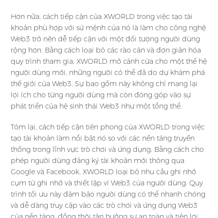
Hơn nữa, cách tiếp cận của XWORLD trong việc tạo tài
khoản phù hợp với sứ mệnh của nó là làm cho công nghệ
Web3 trở nên dễ tiếp cận với một đối tượng người dùng
rộng hơn. Bằng cách loại bỏ các rào cản và đơn giản hóa
quy trình tham gia, XWORLD mở cánh cửa cho một thế hệ
người dùng mới, những người có thể đã do dự khám phá
thế giới của Web3. Sự bao gồm này không chỉ mang lại
lợi ích cho từng người dùng mà còn đóng góp vào sự
phát triển của hệ sinh thái Web3 như một tổng thể.
Tóm lại, cách tiếp cận tiên phong của XWORLD trong việc
tạo tài khoản làm nổi bật nó so với các nền tảng truyền
thống trong lĩnh vực trò chơi và ứng dụng. Bằng cách cho
phép người dùng đăng ký tài khoản mới thông qua
Google và Facebook, XWORLD loại bỏ nhu cầu ghi nhớ
cụm từ ghi nhớ và thiết lập ví Web3 của người dùng. Quy
trình tối ưu này đảm bảo người dùng có thể nhanh chóng
và dễ dàng truy cập vào các trò chơi và ứng dụng Web3
của nền tảng, đồng thời tận hưởng sự an toàn và tiện lợi