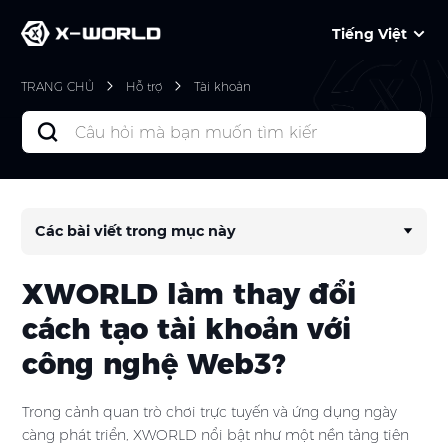
Tiếng Việt
TRANG CHỦ
Hỗ trợ
Tài khoản
Các bài viết trong mục này
XWORLD làm thay đổi
cách tạo tài khoản với
công nghệ Web3?
Trong cảnh quan trò chơi trực tuyến và ứng dụng ngày
càng phát triển, XWORLD nổi bật như một nền tảng tiên