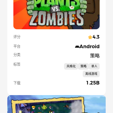
4.3
评分
Android
平台
分类
策略
标签
风格化
策略
单人
离线游戏
1.25B
下载
Slide 1 of 5