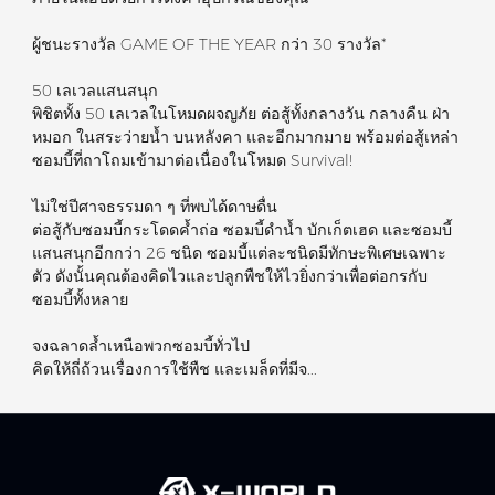
ผู้ชนะรางวัล GAME OF THE YEAR กว่า 30 รางวัล*
50 เลเวลแสนสนุก
พิชิตทั้ง 50 เลเวลในโหมดผจญภัย ต่อสู้ทั้งกลางวัน กลางคืน ฝ่า
หมอก ในสระว่ายน้ำ บนหลังคา และอีกมากมาย พร้อมต่อสู้เหล่า
ซอมบี้ที่ถาโถมเข้ามาต่อเนื่องในโหมด Survival!
ไม่ใช่ปีศาจธรรมดา ๆ ที่พบได้ดาษดื่น
ต่อสู้กับซอมบี้กระโดดค้ำถ่อ ซอมบี้ดำน้ำ บักเก็ตเฮด และซอมบี้
แสนสนุกอีกกว่า 26 ชนิด ซอมบี้แต่ละชนิดมีทักษะพิเศษเฉพาะ
ตัว ดังนั้นคุณต้องคิดไวและปลูกพืชให้ไวยิ่งกว่าเพื่อต่อกรกับ
ซอมบี้ทั้งหลาย
จงฉลาดล้ำเหนือพวกซอมบี้ทั่วไป
คิดให้ถี่ถ้วนเรื่องการใช้พืช และเมล็ดที่มีจ...