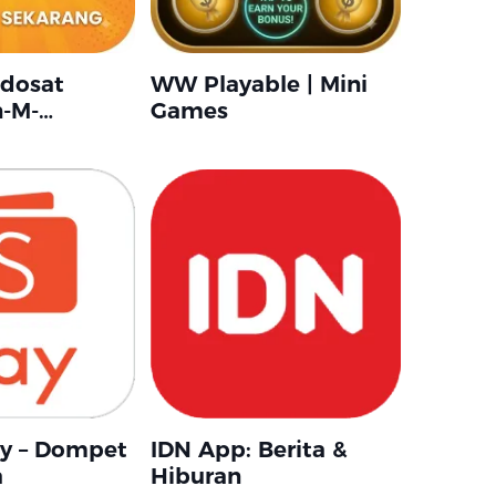
ndosat
WW Playable | Mini
n-M-
Games
S
Kategori
Peralatan
Platform
d
Web
y – Dompet
IDN App: Berita &
a
Hiburan