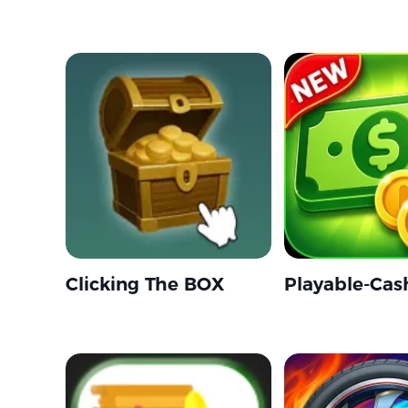
Kategori
Kategori
Peralatan
Peralatan
Platform
Platform
Web
Web
Clicking The BOX
Playable-Cas
Kategori
Kategori
Peralatan
Peralatan