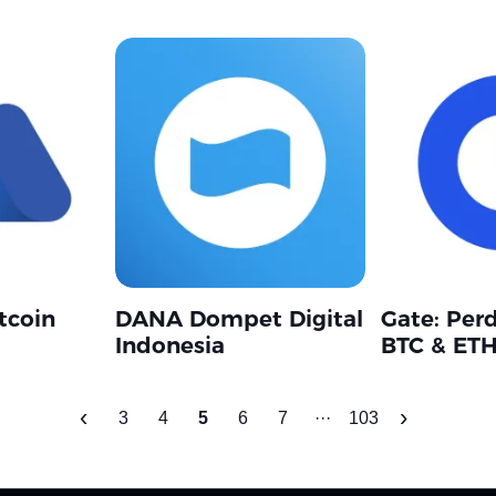
Kategori
Kategori
Keuangan
Keuangan
Platform
Platform
Android
Androi
tcoin
DANA Dompet Digital
Gate: Per
Indonesia
BTC & ET
Kategori
Kategori
‹
›
3
4
5
6
7
···
103
Keuangan
Keuangan
Platform
Platform