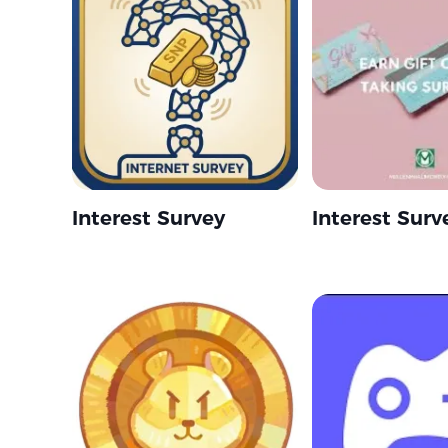
Platform
Platform
Android
Web
Interest Survey
Interest Surv
Kategori
Kategori
Peralatan
Peralatan
Platform
Platform
Web
Web