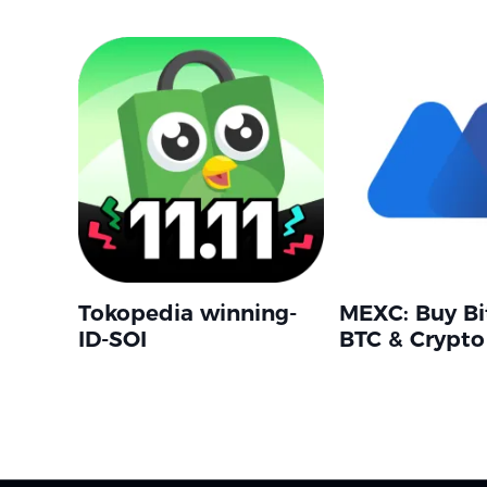
Kategori
Kategori
Peralatan
Peralatan
Platform
Platform
Web
Web
Tokopedia winning-
MEXC: Buy Bi
ID-SOI
BTC & Crypto
Kategori
Kategori
Peralatan
Keuangan
Platform
Platform