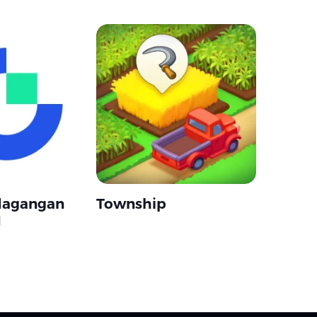
Kategori
Hiburan
Platform
d
Android
dagangan
Township
H
Kategori
Santai
Platform