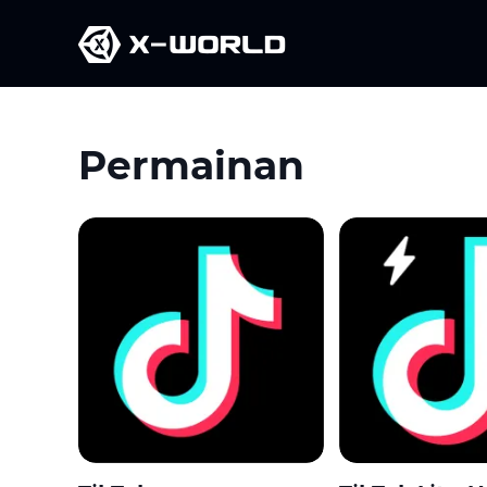
Permainan