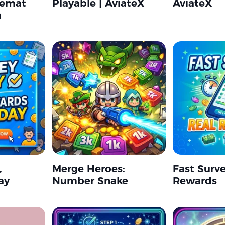
Hemat
Playable | AviateX
AviateX
a
Kategori
Kategori
Peralatan
Peralatan
Platform
Platform
Web
Web
,
Merge Heroes:
Fast Surve
ay
Number Snake
Rewards
Kategori
Kategori
Arkade
Peralatan