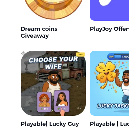
Dream coins-
PlayJoy Offer
Giveaway
Kategori
Kategori
Peralatan
Hiburan
Platform
Platform
Web
Web
Playable| Lucky Guy
Playable | Lu